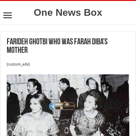
One News Box
Farideh Ghotbi who was Farah Diba’s
mother
[custom_adv]